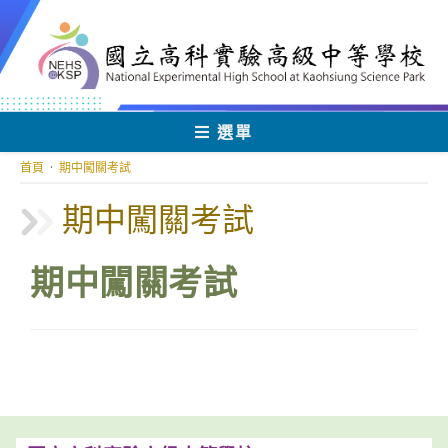
跳
轉
至
主
要
內
選單
容
首頁
·
期中闖關考試
期中闖關考試
期中闖關考試