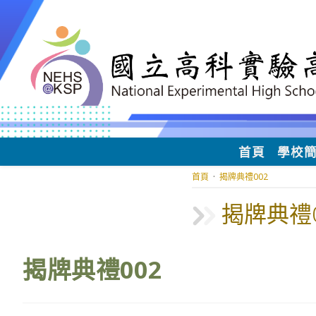
跳
轉
至
主
要
內
容
首頁
學校
首頁
·
揭牌典禮002
揭牌典禮0
揭牌典禮002