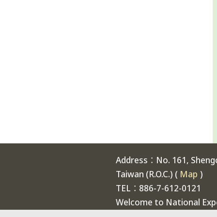
Address：No. 161, Shengch
Taiwan (R.O.C.) (
Map
)
TEL：886-7-612-0121
Welcome to National Expe