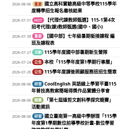
國立高科實驗高級中等學校115學年
2026-08-06
重要
度轉學招生報名審核結果
【代理代課教師甄選】115-1第4次
2026-07-31
HOT
招考代理(課)教師甄選(國中、國小)
【國中部】七年級暑期銜接課程 編
2026-07-29
重要
班及課程表
115學年度國中部暑期新生營隊
2026-07-27
活動
本校「115學年度第1學期行事曆」
2026-07-24
公告
115學年度課後照顧服務班招生簡章
2026-07-20
公告
CoolEnglish 英語線上學習平臺115
2026-08-06
研習
年普技高教案簡報得獎作品實體分享會
「第七屆遠哲文創科學探究競賽」
2026-08-06
競賽
活動資訊
國立臺南第一高級中學辦理「115學
2026-08-06
研習
年度第1學期數位前導學校計畫-數位學習