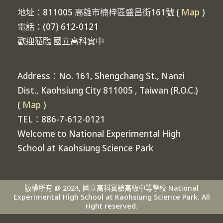
地址：811005 高雄市楠梓區盛昌街161號 (
Map
)
電話：(07) 612-0121
歡迎蒞臨 國立高科實中
Address：No. 161, Shengchang St., Nanzi
Dist., Kaohsiung City 811005 , Taiwan (R.O.C.)
(
Map
)
TEL：886-7-612-0121
Welcome to National Experimental High
School at Kaohsiung Science Park
版權所有 @ 2024, 國立高科實驗高級中等學校 National
Experimental High School at Kaohsiung Science Park. All
right reserved.