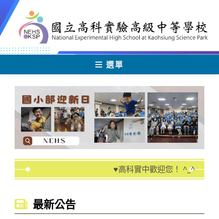
跳
轉
至
主
要
內
選單
容
♥️高科實中歡迎您！ ^_^
最新公告