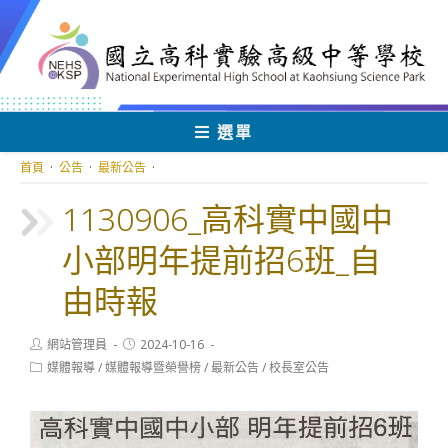
跳
轉
至
主
要
內
選單
容
首頁
·
公告
·
最新公告
·
1130906_高科實中國中
小部明年提前招6班_自
由時報
Post
Post
網站管理員
2024-10-16
author:
published:
Post
媒體報導
/
媒體報導暨榮譽榜
/
最新公告
/
校長室公告
category: