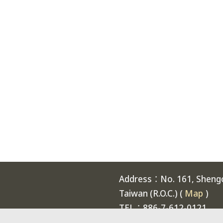
Address：No. 161, Shengch
Taiwan (R.O.C.) (
Map
)
TEL：886-7-612-0121
Welcome to National Expe