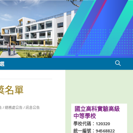
選
獎名單
告
/
總務處公告
/
訊息公告
國立高科實驗高級
中等學校
學校代碼：120320
統一編號：94568822