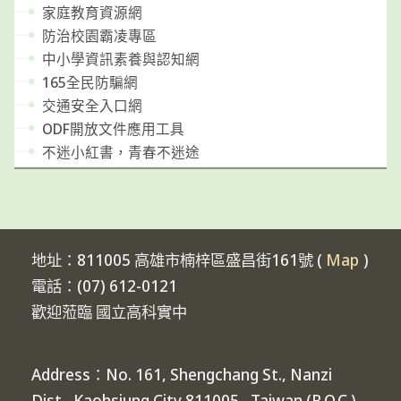
家庭教育資源網
防治校園霸凌專區
中小學資訊素養與認知網
165全民防騙網
交通安全入口網
ODF開放文件應用工具
不迷小紅書，青春不迷途
地址：811005 高雄市楠梓區盛昌街161號 (
Map
)
電話：(07) 612-0121
歡迎蒞臨 國立高科實中
Address：No. 161, Shengchang St., Nanzi
Dist., Kaohsiung City 811005 , Taiwan (R.O.C.)