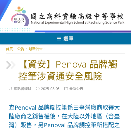
跳
轉
至
主
要
內
選單
容
首頁
·
公告
·
最新公告
·
【資安】Penoval品牌觸
控筆涉資通安全風險
Post
Post
Post
網站管理員
2025-08-05
最新公告
author:
published:
category:
查Penoval 品牌觸控筆係由臺灣廠商取得大
陸廠商之銷售權後，在大陸以外地區（含臺
灣）販售，另Penoval 品牌觸控筆所搭配之