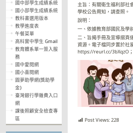
國中部學生成績系統
主旨：有關衛生福利部社
國小部學生成績系統
學校公告周知，請查照。
教科書選用版本
說明：
教學進度表
一、依據教育部國民及學前教
午餐菜單
二、旨揭手冊及宣導摺頁
高科實中學生 Gmail
資源。電子檔同步置於社家
教育體系單一簽入服
https://reurl.cc/3b
務
國中愛閱網
國小喜閱網
圓夢助學網(獎助學
金)
臺灣銀行學雜費入口
網
課後照顧安全檢查專
區
Post Views:
228