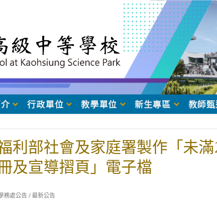
簡介
行政單位
教學單位
新生專區
教師甄
福利部社會及家庭署製作「未滿
冊及宣導摺頁」電子檔
t
學務處公告
/
最新公告
egory: