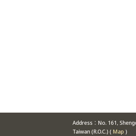
Address：No. 161, Shengch
Taiwan (R.O.C.) (
Map
)