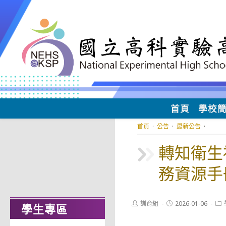
跳
轉
至
主
要
內
容
首頁
學校
首頁
·
公告
·
最新公告
·
轉知衛生
務資源手
Post
Post
Pos
訓育組
2026-01-06
學生專區
author:
published:
cat