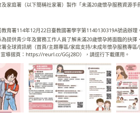
會及家庭署（以下簡稱社家署）製作「未滿20歲懷孕服務資源手
育署114年12月22日臺教國署學字第1140130319A號函辦理
係為提供青少年及實務工作人員了解未滿20歲懷孕將面臨的抉擇
署全球資訊網（首頁/主題專區/家庭支持/未成年懷孕服務專區
XqzO；宣導摺頁：https://reurl.cc/GGj28D），請逕行下載運用。