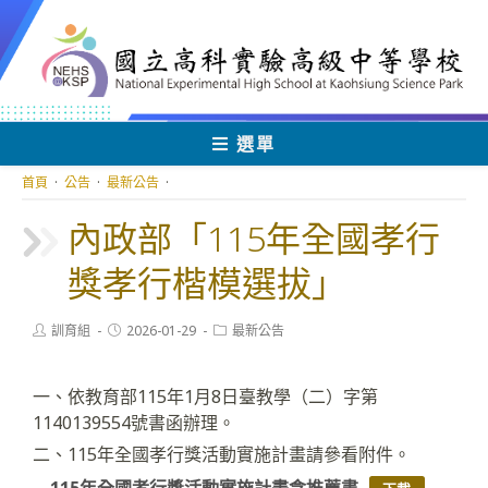
跳
轉
至
主
要
內
選單
容
首頁
·
公告
·
最新公告
·
內政部「115年全國孝行
獎孝行楷模選拔」
Post
Post
Post
訓育組
2026-01-29
最新公告
author:
published:
category:
一、依教育部115年1月8日臺教學（二）字第
1140139554號書函辦理。
二、115年全國孝行獎活動實施計畫請參看附件。
115年全國孝行獎活動實施計畫含推薦書