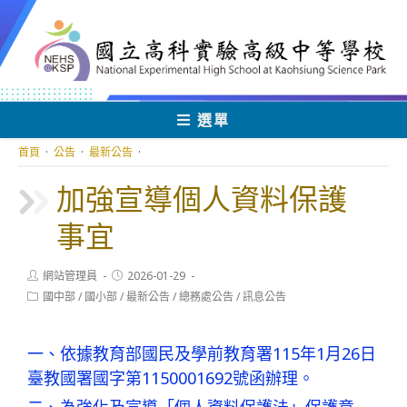
跳
轉
至
主
要
內
選單
容
首頁
·
公告
·
最新公告
·
加強宣導個人資料保護
事宜
Post
Post
網站管理員
2026-01-29
author:
published:
Post
國中部
/
國小部
/
最新公告
/
總務處公告
/
訊息公告
category:
一、依據教育部國民及學前教育署115年1月26日
臺教國署國字第1150001692號函辦理。