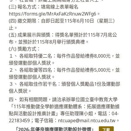
(三) 報名方式：填寫線上表單報名
https://forms.gle/MrAxFaKzRnuw2WFg6。
(四) 繳交期限：自即日起至115年6月10日（星期三）
止。
(五) 成果展示與頒獎：得獎名單預計於115年7月底公
布，並預計於115年8月舉行頒獎典禮。
(六) 獎勵方式：
１、 各組取特優二名：每件作品發給禮券8,000元，並
頒發運動部個人獎狀。
２、 各組取優等四名：每件作品發給禮券5,000元，並
頒發運動部個人獎狀。
３、 各組取佳作若干名：頒發個人獎勵品1份及運動部
個人獎狀。
四、 如有相關問題，請洽承辦單位國立臺中教育大學
「115年推動健全學齡適應運動體系：拓展適應運動據
點與活動設計推廣計畫」專任助理陳小姐，電話：04-
22183459；電子信箱：ntcuape@mail.ntcu.edu.tw。
「2026-年優良適應運動活動設計徵選」
下載