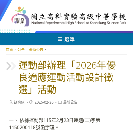
跳
轉
至
主
要
內
選單
容
首頁
·
公告
·
最新公告
·
運動部辦理「2026年優
良適應運動活動設計徵
選」活動
Post
Post
Post
訓育組
2026-02-26
最新公告
author:
published:
category:
一、 依據運動部115年2月23日運適(二)字第
1150200118號函辦理。