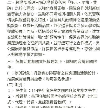
二、 運動部辦理旨揭活動係為落實「多元、平權、共
融」之核心理念，以強化身體素養、團隊合作與創新應
變等能力為核心，鼓勵不同場域與相關人員，依其實務
情境與服務對象之特性，發展具共融精神之適應運動活
動設計，以提升活動品質，並促進參與者之多元學習與
整體發展。同時，透過整合多元資源與專業背景，建立
交流與討論機制，強化跨領域協作，促進各界於推動適
應運動理念之理解與共識，並形塑可行之合作模式，另
公開展示優良作品，除提供各界參考運用外，亦強化國
人對運動平權之認知。
三、 旨揭活動相關資訊摘述如下，詳細內容請參閱附
件：
(一) 參與對象：凡對身心障礙者之適應運動活動設計、
推廣或實踐有興趣者，均可報名參加。
(二) 組別：
１、 學生組：114學年度在學之國內各級學校之學生。
２、 教師組：指現任職於國內各級學校之教師（含正
式、代理、代課、兼課及實習教師）。
３、 社會組：非屬上開兩組身分之社會人士 。