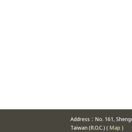
Address：No. 161, Shengch
Taiwan (R.O.C.) (
Map
)