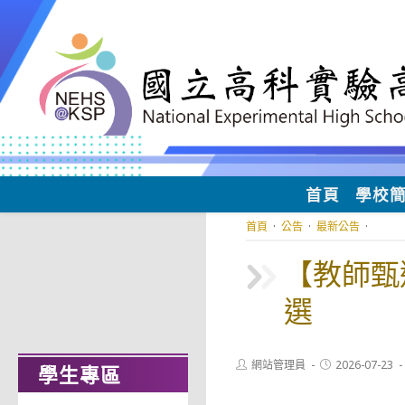
跳
轉
至
主
要
內
容
首頁
學校
首頁
·
公告
·
最新公告
·
【教師甄
選
Post
Post
網站管理員
2026-07-23
學生專區
author:
published: