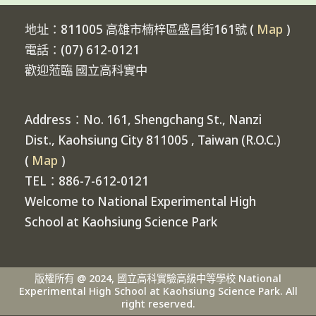
地址：811005 高雄市楠梓區盛昌街161號 (
Map
)
電話：(07) 612-0121
歡迎蒞臨 國立高科實中
Address：No. 161, Shengchang St., Nanzi
Dist., Kaohsiung City 811005 , Taiwan (R.O.C.)
(
Map
)
TEL：886-7-612-0121
Welcome to National Experimental High
School at Kaohsiung Science Park
版權所有 @ 2024, 國立高科實驗高級中等學校 National
Experimental High School at Kaohsiung Science Park. All
right reserved.