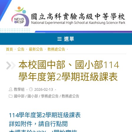
跳
轉
至
主
要
內
選單
容
首頁
·
公告
·
最新公告
·
教務處公告
·
本校國中部、國小部114
學年度第2學期班級課表
Post
Post
教學組
2026-02-13
author:
published:
Post
國中部
/
國小部
/
學務處公告
/
教務處公告
category:
114學年度第2學期班級課表
詳如附件，請自行點閱