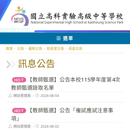
跳
轉
至
主
要
內
選單
容
首頁
·
公告
·
最新公告
·
校長室公告
·
訊息公告
訊息公告
【教師甄選】公告本校115學年度第4次
HOT
教師甄選錄取名單
Post
Post
網站管理員
2026-08-04
author:
published:
【教師甄選】公告「複試應試注意事
HOT
項」
Post
Post
網站管理員
2026-08-02