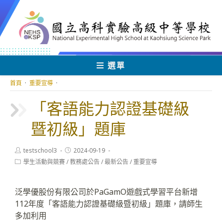
跳
轉
至
主
要
內
選單
容
首頁
·
重要宣導
·
「客語能力認證基礎級
暨初級」題庫
Post
Post
testschool3
2024-09-19
author:
published:
Post
學生活動與競賽
/
教務處公告
/
最新公告
/
重要宣導
category:
泛學優股份有限公司於PaGamO遊戲式學習平台新增
112年度「客語能力認證基礎級暨初級」題庫，請師生
多加利用