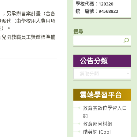
學校代碼：120320
統一編號：94568822
）；另承辦旨案計畫（含各
務派代（由學校用人費用項
理）。
搜尋
幼兒園教職員工獎懲標準補
公告分類
分
類
雲端學習平台
教育雲數位學習入口
網
教育部因材網
酷英網 (Cool