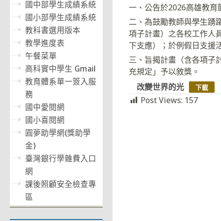
國中部學生成績系統
一、公告於2026高雄教育節活動官網
國小部學生成績系統
二、為鼓勵教師與學生踴
教科書選用版本
項子計畫）之各校工作人
教學進度表
下支應）；於例假日支援
午餐菜單
三、旨揭計畫（含各項子
高科實中學生 Gmail
充規定」予以敘獎。
教育體系單一簽入服
改變世界的光
下載
務
Post Views:
157
國中愛閱網
國小喜閱網
圓夢助學網(獎助學
金)
臺灣銀行學雜費入口
網
課後照顧安全檢查專
區