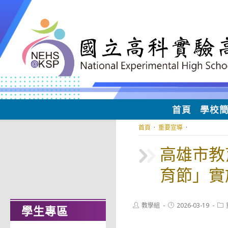
跳
轉
至
主
要
內
容
首頁
學校
首頁
·
重要宣導
·
高雄市教
育節」實
Post
Post
Pos
教學組
2026-03-19
學生專區
author:
published:
cat