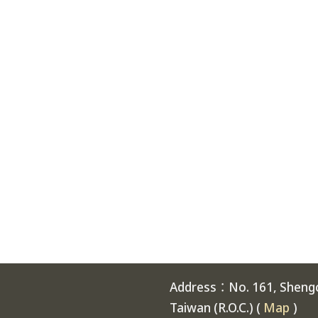
Address：No. 161, Shengch
Taiwan (R.O.C.) (
Map
)