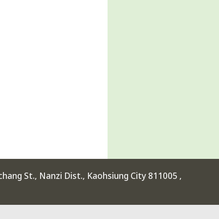
ang St., Nanzi Dist., Kaohsiung City 811005 ,
rimental High School at Kaohsiung Science Park