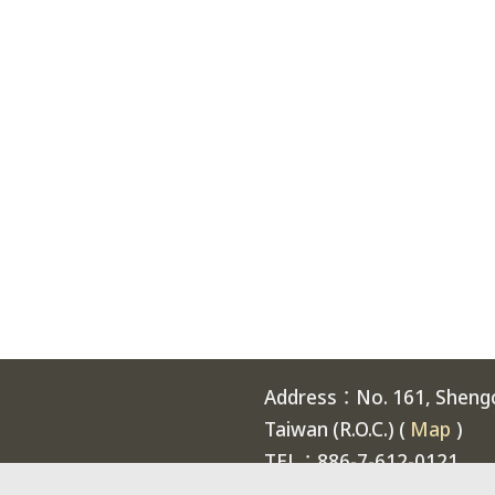
Address：No. 161, Shengch
Taiwan (R.O.C.) (
Map
)
TEL：886-7-612-0121
Welcome to National Expe