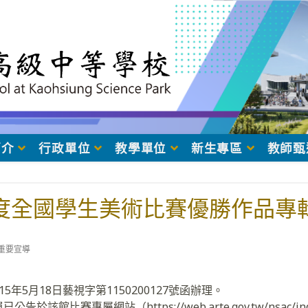
簡介
行政單位
教學單位
新生專區
教師甄
年度全國學生美術比賽優勝作品專
t
重要宣導
egory:
年5月18日藝視字第1150200127號函辦理。
該館比賽專屬網站（https://web.arte.gov.tw/nsac/ind