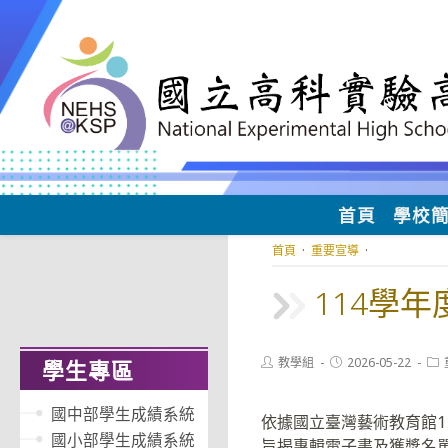
跳
轉
至
主
要
內
容
首頁
學校
首頁
·
重要宣導
·
114學
Post
Post
Pos
教學組
2026-05-22
學生專區
author:
published:
cat
國中部學生成績系統
依據國立臺灣藝術教育館115
國小部學生成績系統
旨揭專輯電子書及獲獎名單已公告於