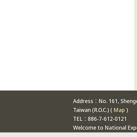
Address：No. 161, Shengch
Taiwan (R.O.C.) (
Map
)
TEL：886-7-612-0121
Welcome to National Expe