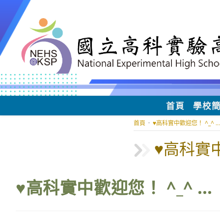
跳
轉
至
主
要
內
容
首頁
學校
首頁
·
♥️高科實中歡迎您！ ^_^ …
♥️高科實
♥️高科實中歡迎您！ ^_^ …