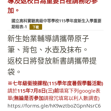
導及返校日為重要日程請務必參
加。
國立高科實驗高級中等學校115學年度新生入學重要
期程表-1
下載
新生始業輔導請攜帶原子
筆、背包、水壺及抹布。
返校日將發放新書請攜帶提
袋。
※七年級銜接課程(115學年度暑假學藝活動)
請於
115年7月8日(三)前
填寫下列google表
單(
無論是否參加
請撥冗填寫以利人數調查)
https://forms.gle/hK9wztboZGpnNsrC6