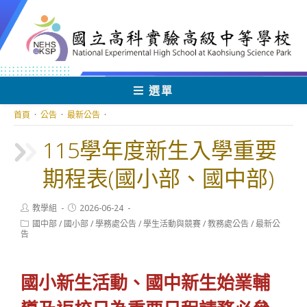
跳
轉
至
主
要
內
選單
容
首頁
·
公告
·
最新公告
·
115學年度新生入學重要
期程表(國小部、國中部)
Post
Post
教學組
2026-06-24
author:
published:
Post
國中部
/
國小部
/
學務處公告
/
學生活動與競賽
/
教務處公告
/
最新公
category:
告
國小新生活動、國中新生始業輔