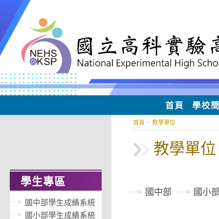
跳
轉
至
主
要
內
容
首頁
學校
首頁
·
教學單位
教學單位
學生專區
國中部
國小
國中部學生成績系統
國小部學生成績系統