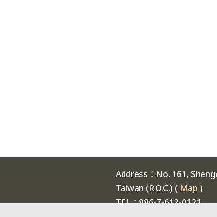
Address：No. 161, Shengch
Taiwan (R.O.C.) (
Map
)
TEL：886-7-612-0121
Welcome to National Expe