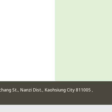
ang St., Nanzi Dist., Kaohsiung City 811005 ,
rimental High School at Kaohsiung Science Park