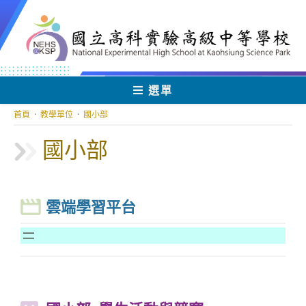
跳
轉
至
主
要
內
選單
容
首頁
·
教學單位
·
國小部
國小部
雲端學習平台