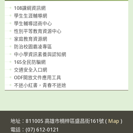
108課綱資訊網
學生生涯輔導網
學生輔導諮商中心
性別平等教育資源中心
家庭教育資源網
防治校園霸凌專區
中小學資訊素養與認知網
165全民防騙網
交通安全入口網
ODF開放文件應用工具
不迷小紅書，青春不迷途
地址：811005 高雄市楠梓區盛昌街161號 (
Map
)
電話：(07) 612-0121