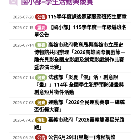
國小部–學生活動與競賽
115學年度課後照顧服務班招生簡章
2026-07-20
公告
【國小部】115學年度一年級編班名
2026-07-15
重要
單公告
高雄市政府教育局與高雄市立歷史
2026-07-14
競賽
博物館共同辦理「2026高雄國際偶戲節－
雕光見影全國皮影戲及創意影戲創作比賽
暨表演比賽」
法務部「炎夏『漫』活，創意說
2026-07-14
競賽
『畫』」114年 全國學生犯罪預防漫畫與
創意短片徵件活動
運動部「2026全民運動賽事—總統
2026-07-08
競賽
盃街舞大賽」
嘉義市政府「2026嘉義雙潭星光路
2026-07-02
活動
跑」
公告6月29日(星期一)時程調整
2026-06-26
公告