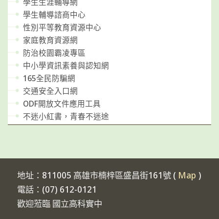
學生生涯輔導網
學生輔導諮商中心
性別平等教育資源中心
家庭教育資源網
防治校園霸凌專區
中小學資訊素養與認知網
165全民防騙網
交通安全入口網
ODF開放文件應用工具
不迷小紅書，青春不迷途
地址：811005 高雄市楠梓區盛昌街161號 (
Map
)
電話：(07) 612-0121
歡迎蒞臨 國立高科實中