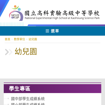
跳
轉
至
主
要
內
選單
容
首頁
·
教學單位
·
幼兒園
幼兒園
學生專區
國中部學生成績系統
國小部學生成績系統