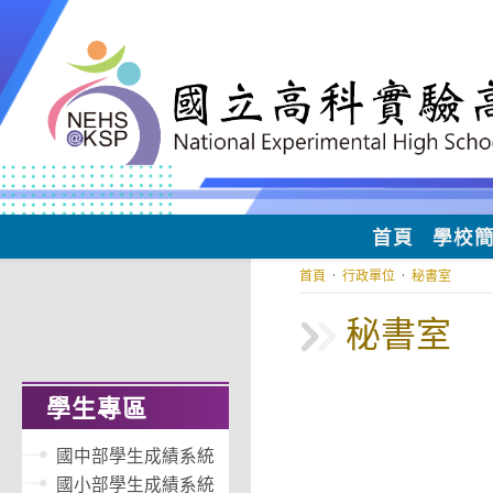
跳
轉
至
主
要
內
容
首頁
學校
首頁
·
行政單位
·
秘書室
秘書室
學生專區
國中部學生成績系統
國小部學生成績系統