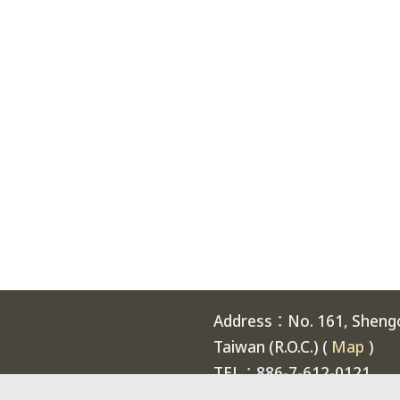
Address：No. 161, Shengch
Taiwan (R.O.C.) (
Map
)
TEL：886-7-612-0121
Welcome to National Expe