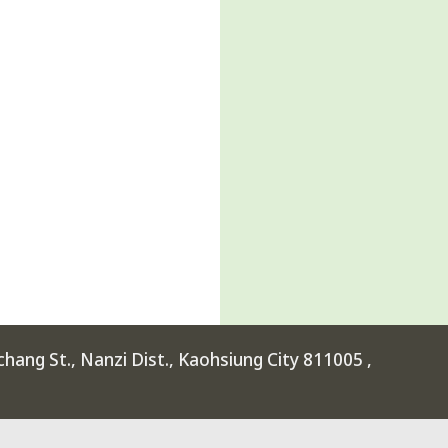
ang St., Nanzi Dist., Kaohsiung City 811005 ,
rimental High School at Kaohsiung Science Park