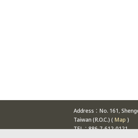
Address：No. 161, Shengch
Taiwan (R.O.C.) (
Map
)
TEL：886-7-612-0121
Welcome to National Expe