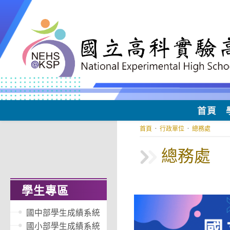
跳
轉
至
主
要
內
容
首頁
首頁
·
行政單位
·
總務處
總務處
學生專區
國中部學生成績系統
國小部學生成績系統