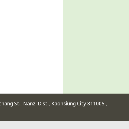
ang St., Nanzi Dist., Kaohsiung City 811005 ,
rimental High School at Kaohsiung Science Park