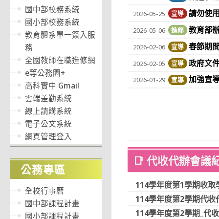
國中部校務系統
請勿使用
2026-05-25
宣導
國小部校務系統
教育部
2026-05-06
進修
教育體系單一簽入服
春節期
務
2026-02-06
宣導
全國教師在職進修網
政府文件
2026-02-05
宣導
e等公務園+
加強宣
2026-01-29
宣導
高科實中 Gmail
雲端差勤系統
線上請購系統
電子公文系統
網頁管理登入
📑 代收代辦
會議
公務專區
114學年度第1學期收取
全校行事曆
114學年度第2學期代收代
國中部課程計畫
114學年度第2學期_代收
國小部課程計畫