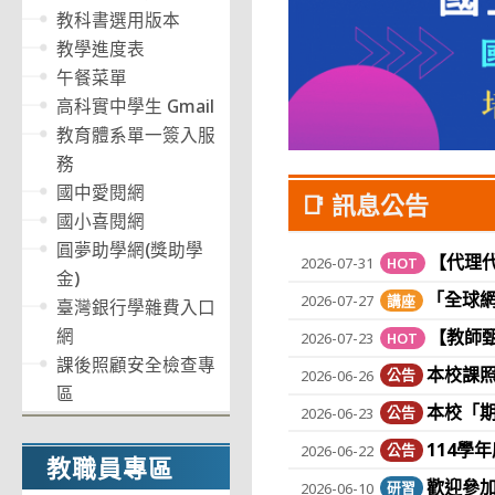
教科書選用版本
教學進度表
午餐菜單
高科實中學生 Gmail
教育體系單一簽入服
務
國中愛閱網
📑
訊息公告
國小喜閱網
圓夢助學網(獎助學
【代理代
2026-07-31
HOT
金)
「全球網
2026-07-27
講座
臺灣銀行學雜費入口
網
【教師甄
2026-07-23
HOT
課後照顧安全檢查專
本校課照
2026-06-26
公告
區
本校「
2026-06-23
公告
114學
2026-06-22
公告
教職員專區
歡迎參加
2026-06-10
研習