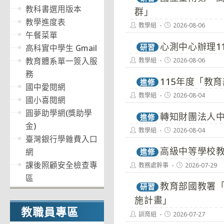
教科書選用版本
群」
教學進度表
Post
Post
教學組
2026-08-06
author:
published:
午餐菜單
心測中心辦理1
高科實中學生 Gmail
研習
教育體系單一簽入服
Post
Post
教學組
2026-08-06
author:
published:
務
115年度「教
進修
國中愛閱網
Post
Post
教學組
2026-08-04
國小喜閱網
author:
published:
圓夢助學網(獎助學
轉知財團法人
進修
金)
Post
Post
教學組
2026-08-04
author:
published:
臺灣銀行學雜費入口
高級中等學校
網
進修
課後照顧安全檢查專
Post
Post
教務處幹事
2026-07-29
author:
published:
區
教育部國教署「
研習
施計畫」
教職員專區
Post
Post
訓育組
2026-07-27
author:
published: