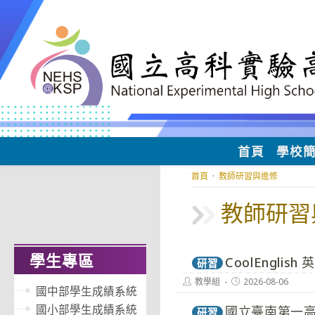
跳
轉
至
主
要
內
容
首頁
學校
首頁
·
教師研習與進修
教師研習
學生專區
CoolEngl
研習
Post
Post
教學組
2026-08-06
國中部學生成績系統
author:
published:
國小部學生成績系統
國立臺南第一高
研習