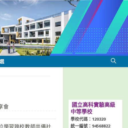
選
國立高科實驗高級
享會
中等學校
學校代碼：120320
統一編號：94568822
數位學習跨校教師共備社