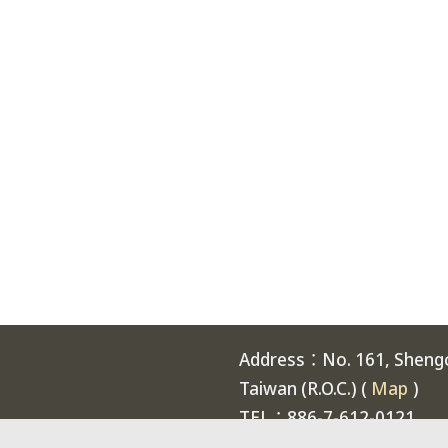
Address：No. 161, Shengch
Taiwan (R.O.C.) (
Map
)
TEL：886-7-612-0121
Welcome to National Expe