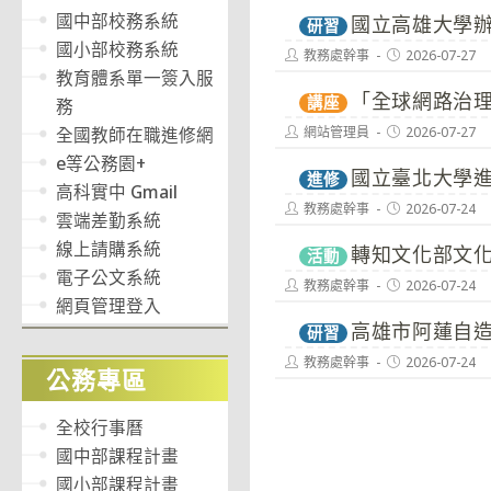
國中部校務系統
國立高雄大學辦
研習
國小部校務系統
Post
Post
教務處幹事
2026-07-27
author:
published:
教育體系單一簽入服
「全球網路治理
講座
務
Post
Post
全國教師在職進修網
網站管理員
2026-07-27
author:
published:
e等公務園+
國立臺北大學
進修
高科實中 Gmail
Post
Post
教務處幹事
2026-07-24
雲端差勤系統
author:
published:
線上請購系統
轉知文化部文化
活動
電子公文系統
Post
Post
教務處幹事
2026-07-24
author:
published:
網頁管理登入
高雄市阿蓮自
研習
Post
Post
教務處幹事
2026-07-24
公務專區
author:
published:
全校行事曆
國中部課程計畫
國小部課程計畫