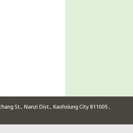
ang St., Nanzi Dist., Kaohsiung City 811005 ,
rimental High School at Kaohsiung Science Park