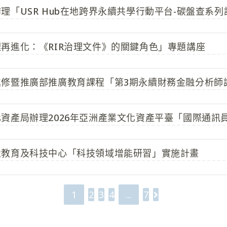
理「USR Hub在地跨界永續共學行動平台-碳盤查系列
再進化：《RIR治理文件》的關鍵角色」專題講座
進修暨推廣部推廣教育課程「第3期永續財務金融分析師
資產局辦理2026年亞洲產業文化資產平臺「國際通訊
造教育及科技中心「科技領域增能研習」實施計畫
1
2
3
4
...
7
Go to the next 