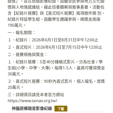
錄獎」，旨在透過影像紀錄，鼓勵全民參與地方文化關
懷與人地情感連結，藉此培養觀察與敘事素養。活動包
含【紀錄片競賽】與【直式短片競賽】兩項徵件類 別，
紀錄片特設學生組，鼓勵學生踴躍參與，總獎金高達
190萬元。
一、報名期間：
１、紀錄片：2026年6月1日至8月31日中午12:00止
２、直式短片：2026年6月1日至7月15日中午12:00止
二、競賽規格與獎金：
１、紀錄片競賽：5至40分鐘橫式影片，分為社會 / 學
生組(小學、中學、大專)，每隊1-5人，最高可獲得獎金
30萬元。
２、直式短片競賽：90秒內直式影片，個人報名，首獎
20萬元。
三、詳細資訊請見本會官方網站
https://www.senao.org.tw/
神腦原鄉踏查影像紀錄
下載