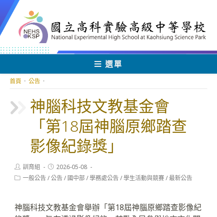
跳
轉
至
主
要
內
選單
容
首頁
·
公告
·
神腦科技文教基金會
「第18屆神腦原鄉踏查
影像紀錄獎」
Post
Post
訓育組
2026-05-08
author:
published:
Post
一般公告
/
公告
/
國中部
/
學務處公告
/
學生活動與競賽
/
最新公告
category:
神腦科技文教基金會舉辦「第18屆神腦原鄉踏查影像紀