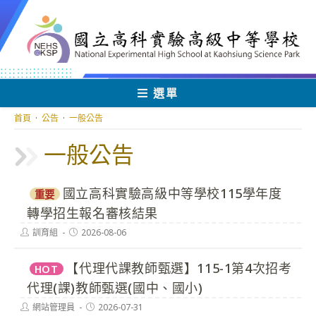
跳
轉
至
主
要
內
選單
容
首頁
·
公告
·
一般公告
一般公告
國立高科實驗高級中等學校115學年度
重要
轉學招生報名審核結果
Post
Post
訓育組
2026-08-06
author:
published:
【代理代課教師甄選】115-1第4次招考
HOT
代理(課)教師甄選(國中、國小)
Post
Post
網站管理員
2026-07-31