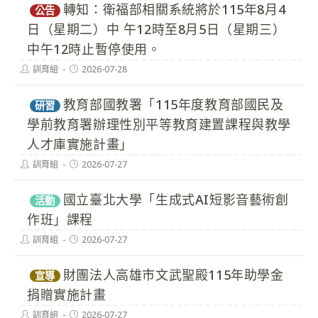
轉知：衛福部相關系統將於115年8月4
公告
日（星期二）中 午12時至8月5日（星期三）
中午12時止暫停使用。
Post
Post
訓育組
2026-07-28
author:
published:
教育部國教署「115年度教育部國民及
研習
學前教育署辦理性別平等教育建置課程與教學
人才庫實施計畫」
Post
Post
訓育組
2026-07-27
author:
published:
國立臺北大學「生成式AI短影音藝術創
活動
作班」課程
Post
Post
訓育組
2026-07-27
author:
published:
財團法人高雄市文武聖殿115年助學金
宣導
捐贈實施計畫
Post
Post
訓育組
2026-07-27