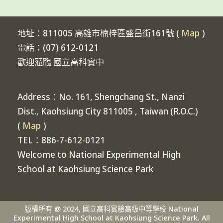
地址：811005 高雄市楠梓區盛昌街161號 (
Map
)
電話：(07) 612-0121
歡迎蒞臨 國立高科實中
Address：No. 161, Shengchang St., Nanzi
Dist., Kaohsiung City 811005 , Taiwan (R.O.C.)
(
Map
)
TEL：886-7-612-0121
Welcome to National Experimental High
School at Kaohsiung Science Park
版權所有 @ 2024, 國立高科實驗高級中等學校 National
Experimental High School at Kaohsiung Science Park. All