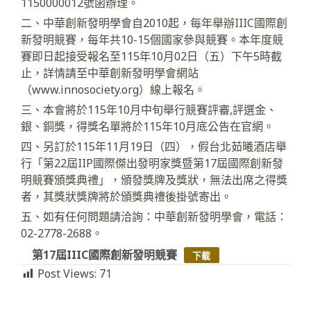
1150000012號函辦理。
二、中華創新發明學會自2010起，每年舉辦IIIC國際創
新發明競賽，每年共10-15個國家參與競賽。本年度競
賽即日起接受報名至115年10月02日（五）下午5時截
止，詳情請至中華創新發明學會網站
（www.innosociety.org）線上報名。
三、本會將於115年10月中旬舉行競賽評審,評選金、
銀、銅獎，得獎名單將於115年10月底公告在官網。
四、另訂於115年11月19日（四），假台北茹曦酒店舉
行「第22屆IIP國際傑出發明家獎暨第17屆國際創新發
明競賽頒獎典禮」，頒發獎牌及獎狀，無法出席之得獎
者，其獎狀獎牌將於頒獎典禮後掛號寄出。
五、如有任何問題請洽詢：中華創新發明學會，電話：
02-2778-2688。
第17屆IIIC國際創新發明競賽
下載
Post Views:
71