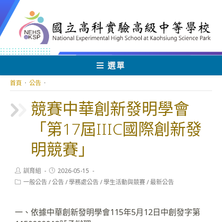
跳
轉
至
主
要
內
選單
容
首頁
·
公告
·
競賽中華創新發明學會
「第17屆IIIC國際創新發
明競賽」
Post
Post
訓育組
2026-05-15
author:
published:
Post
一般公告
/
公告
/
學務處公告
/
學生活動與競賽
/
最新公告
category:
一、依據中華創新發明學會115年5月12日中創發字第