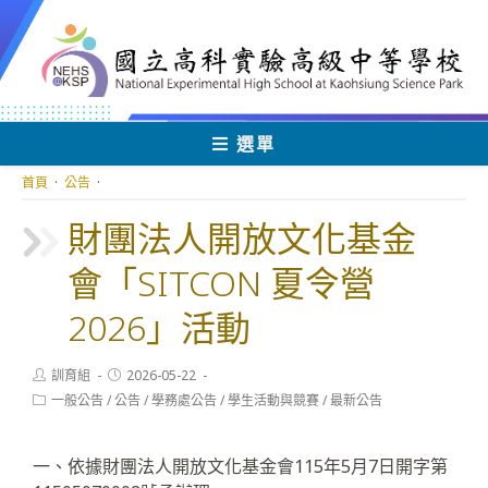
跳
轉
至
主
要
內
選單
容
首頁
·
公告
·
財團法人開放文化基金
會「SITCON 夏令營
2026」活動
Post
Post
訓育組
2026-05-22
author:
published:
Post
一般公告
/
公告
/
學務處公告
/
學生活動與競賽
/
最新公告
category:
一、依據財團法人開放文化基金會115年5月7日開字第