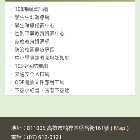
108課綱資訊網
學生生涯輔導網
學生輔導諮商中心
性別平等教育資源中心
家庭教育資源網
防治校園霸凌專區
中小學資訊素養與認知網
165全民防騙網
交通安全入口網
ODF開放文件應用工具
不迷小紅書，青春不迷途
地址：811005 高雄市楠梓區盛昌街161號 (
Map
)
電話：(07) 612-0121