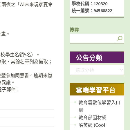
學校代碼：120320
兩夜之「AI未來玩家夏令
統一編號：94568822
搜尋
計畫。
學校學生名額5名）。
公告分類
錄取，其餘名單列為備取；
分
表暨參加同意書。逾期未繳
類
無異議。
雲端學習平台
；電子郵件：
教育雲數位學習入口
網
教育部因材網
酷英網 (Cool