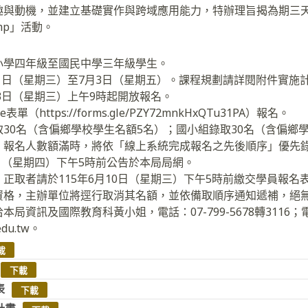
趣與動機，並建立基礎實作與跨域應用能力，特辦理旨揭為期三天
 Camp」活動。
小學四年級至國民中學三年級學生。
月1日（星期三）至7月3日（星期五）。課程規劃請詳閱附件實施
月3日（星期三）上午9時起開放報名。
（https://forms.gle/PZY72mnkHxQTu31PA）報名。
30名（含偏鄉學校學生名額5名）；國小組錄取30名（含偏鄉
，報名人數額滿時，將依「線上系統完成報名之先後順序」優先
4日（星期四）下午5時前公告於本局局網。
正取者請於115年6月10日（星期三）下午5時前繳交學員報名
資格，主辦單位將逕行取消其名額，並依備取順序通知遞補，絕
局資訊及國際教育科黃小姐，電話：07-799-5678轉3116
.edu.tw。
載
下載
表
下載