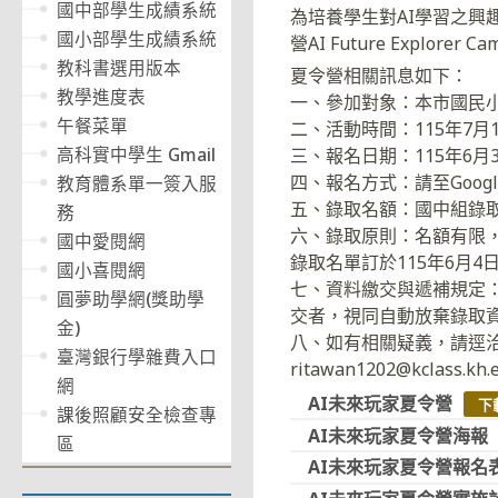
國中部學生成績系統
為培養學生對AI學習之興
國小部學生成績系統
營AI Future Explorer
教科書選用版本
夏令營相關訊息如下：
教學進度表
一、參加對象：本市國民
午餐菜單
二、活動時間：115年7
高科實中學生 Gmail
三、報名日期：115年6
四、報名方式：請至Google表單
教育體系單一簽入服
五、錄取名額：國中組錄取
務
六、錄取原則：名額有限
國中愛閱網
錄取名單訂於115年6月
國小喜閱網
七、資料繳交與遞補規定：
圓夢助學網(獎助學
交者，視同自動放棄錄取
金)
八、如有相關疑義，請逕洽本
臺灣銀行學雜費入口
ritawan1202@kclass.kh
網
AI未來玩家夏令營
下
課後照顧安全檢查專
AI未來玩家夏令營海報
區
AI未來玩家夏令營報名