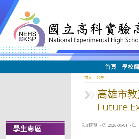
跳
轉
至
主
要
內
容
首頁
學校
首頁
·
公告
·
高雄市教育
Future 
Post
Post
Pos
訓育組
2026-06-01
學生專區
author:
published:
cat