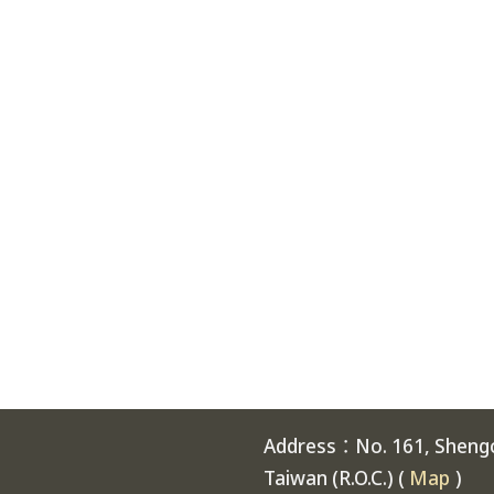
Address：No. 161, Shengch
Taiwan (R.O.C.) (
Map
)