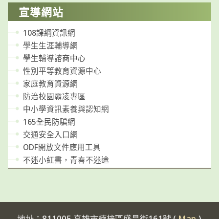
宣導網站
108課綱資訊網
學生生涯輔導網
學生輔導諮商中心
性別平等教育資源中心
家庭教育資源網
防治校園霸凌專區
中小學資訊素養與認知網
165全民防騙網
交通安全入口網
ODF開放文件應用工具
不迷小紅書，青春不迷途
地址：811005 高雄市楠梓區盛昌街161號 (
Map
)