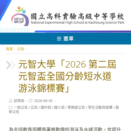
跳
轉
至
主
要
內
選單
容
首頁
·
公告
·
元智大學「2026 第二屆
元智盃全國分齡短水道
游泳錦標賽」
Post
Post
訓育組
2026-06-03
author:
published:
Post
一般公告
/
公告
/
國中部
/
國小部
/
學務處公告
/
學生活動與競賽
/
最
category:
新公告
為支持教育部體育署推動學校游泳及水域活動，並提升