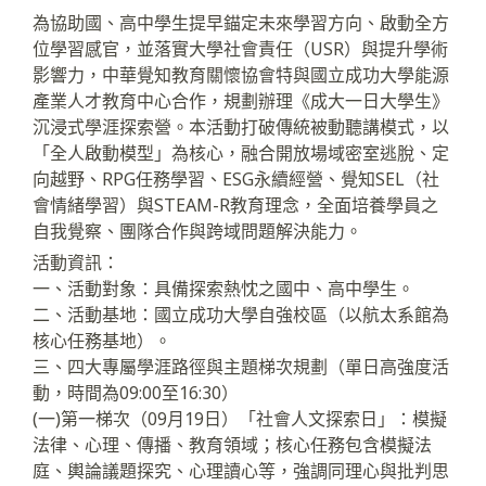
為協助國、高中學生提早錨定未來學習方向、啟動全方
位學習感官，並落實大學社會責任（USR）與提升學術
影響力，中華覺知教育關懷協會特與國立成功大學能源
產業人才教育中心合作，規劃辦理《成大一日大學生》
沉浸式學涯探索營。本活動打破傳統被動聽講模式，以
「全人啟動模型」為核心，融合開放場域密室逃脫、定
向越野、RPG任務學習、ESG永續經營、覺知SEL（社
會情緒學習）與STEAM-R教育理念，全面培養學員之
自我覺察、團隊合作與跨域問題解決能力。
活動資訊：
一、活動對象：具備探索熱忱之國中、高中學生。
二、活動基地：國立成功大學自強校區（以航太系館為
核心任務基地）。
三、四大專屬學涯路徑與主題梯次規劃（單日高強度活
動，時間為09:00至16:30）
(一)第一梯次（09月19日）「社會人文探索日」：模擬
法律、心理、傳播、教育領域；核心任務包含模擬法
庭、輿論議題探究、心理讀心等，強調同理心與批判思