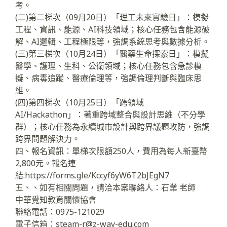
考。
(二)第二梯次（09月20日）「理工未來實驗日」：模擬
工程、資訊、能源、AI科技領域；核心任務包含能源破
解、AI邏輯、工程極限等，強調系統思考與數據分析。
(三)第三梯次（10月24日）「醫藥生命探索日」：模擬
醫學、護理、生科、公衛領域；核心任務包含急診模
擬、病毒追蹤、醫療倫理等，強調倫理判斷與臨床思
維。
(四)第四梯次（10月25日）「跨領域
AI/Hackathon」：著重跨域整合與設計思維（不分學
群）；核心任務為永續城市設計與跨界議題攻防，強調
跨界問題解決力。
四、報名資訊：單梯次限額250人，費用為每人新臺幣
2,800元。報名連
結:https://forms.gle/Kccyf6yW6T2bJEgN7
五、、如有相關問題，請洽本案聯絡人：石業 老師
中華覺知教育關懷協會
聯絡電話：0975-121029
電子信箱：steam-r@z-way-edu.com