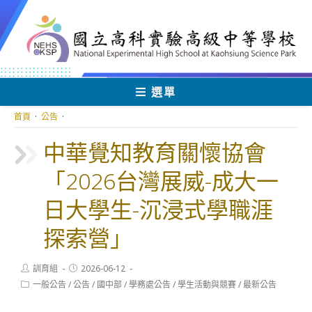
跳
轉
至
主
要
內
選單
容
首頁
·
公告
·
中華覺知教育關懷協會
「2026台灣展威-成大一
日大學生-沉浸式學職涯
探索營」
Post
Post
訓育組
2026-06-12
author:
published:
Post
一般公告
/
公告
/
國中部
/
學務處公告
/
學生活動與競賽
/
最新公告
category: