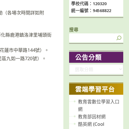
學校代碼：120320
統一編號：94568822
活動（各場次時間詳如附
搜尋
：彰化縣鹿港鎮洛津里埔頭街
花蓮市中華路144號）。
公告分類
民區九如一路720號）。
分
類
雲端學習平台
教育雲數位學習入口
網
教育部因材網
酷英網 (Cool