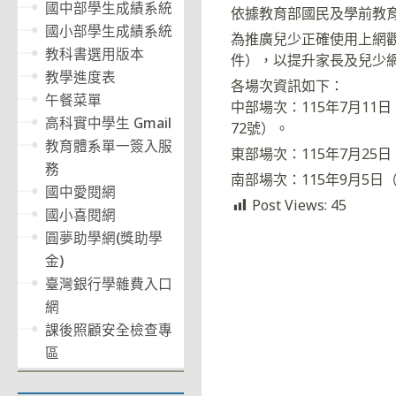
國中部學生成績系統
依據教育部國民及學前教育署
國小部學生成績系統
為推廣兒少正確使用上網觀
教科書選用版本
件），以提升家長及兒少
教學進度表
各場次資訊如下：
午餐菜單
中部場次：115年7月11
高科實中學生 Gmail
72號）。
教育體系單一簽入服
東部場次：115年7月2
務
南部場次：115年9月5
國中愛閱網
Post Views:
45
國小喜閱網
圓夢助學網(獎助學
金)
臺灣銀行學雜費入口
網
課後照顧安全檢查專
區