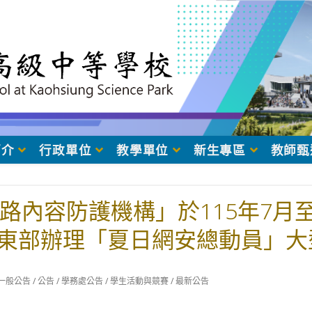
簡介
行政單位
教學單位
新生專區
教師甄
N網路內容防護機構」於115年7月
東部辦理「夏日網安總動員」大
t
一般公告
/
公告
/
學務處公告
/
學生活動與競賽
/
最新公告
egory: