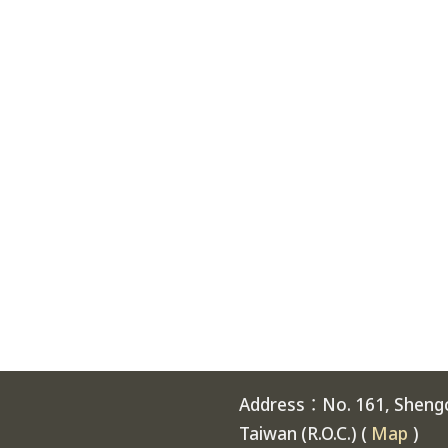
Address：No. 161, Shengch
Taiwan (R.O.C.) (
Map
)