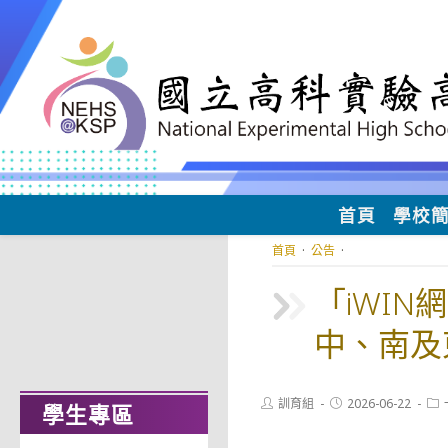
跳
轉
至
主
要
內
容
首頁
學校
首頁
·
公告
·
「iWI
中、南及
Post
Post
Pos
訓育組
2026-06-22
學生專區
author:
published:
cat