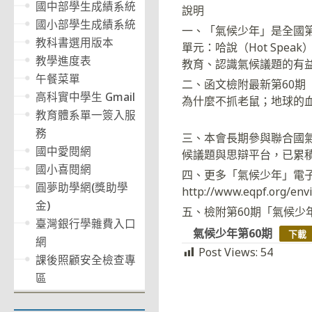
國中部學生成績系統
說明
國小部學生成績系統
一、「氣候少年」是全國
教科書選用版本
單元：哈說（Hot Spe
教學進度表
教育、認識氣候議題的有
午餐菜單
二、函文檢附最新第60
高科實中學生 Gmail
為什麼不抓老鼠；地球的
教育體系單一簽入服
務
三、本會長期參與聯合國氣
國中愛閱網
候議題與思辯平台，已累積
國小喜閱網
四、更多「氣候少年」電
圓夢助學網(獎助學
http://www.eqpf.o
金)
五、檢附第60期「氣候少
臺灣銀行學雜費入口
氣候少年第60期
下載
網
Post Views:
54
課後照顧安全檢查專
區