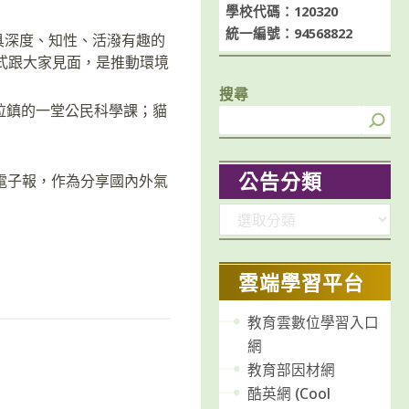
學校代碼：120320
統一編號：94568822
具深度、知性、活潑有趣的
的方式跟大家見面，是推動環境
搜尋
拉鎮的一堂公民科學課；貓
公告分類
」電子報，作為分享國內外氣
分
類
雲端學習平台
教育雲數位學習入口
網
教育部因材網
酷英網 (Cool