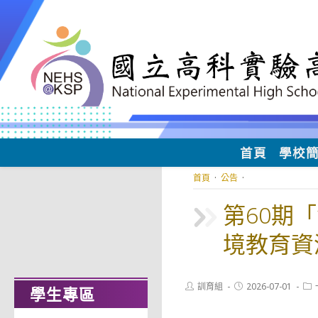
跳
轉
至
主
要
內
容
首頁
學校
首頁
·
公告
·
第60期
境教育資
Post
Post
Pos
訓育組
2026-07-01
學生專區
author:
published:
cat