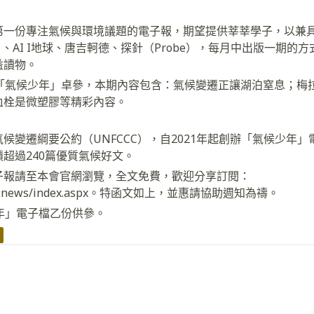
第一份專注氣候與環境議題的電子報，期望提供莘莘學子，以兼
ak）、AI I地球、唐吉軻德、探針（Probe），每月中出版一期
益讀物。
期「氣候少年」卓參，本期內容包含：氣候變遷正讓湖泊窒息；梅
血栓是微塑膠等精彩內容。
候變遷綱要公約（UNFCCC），自2021年起創辦「氣候少年
超過240篇優質氣候好文。
子報請至本會官網瀏覽，全文免費，歡迎分享訂閱：
rg/envinews/index.aspx。特函文如上，並惠請協助週知為禱。
年」電子檔乙份供參。