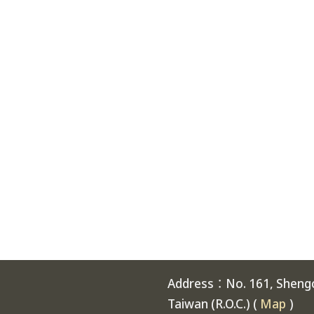
Address：No. 161, Shengch
Taiwan (R.O.C.) (
Map
)