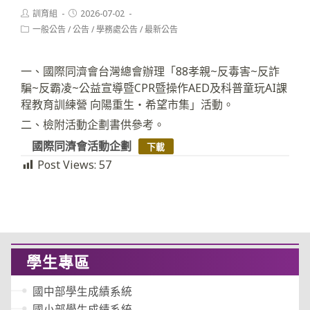
Post
Post
訓育組
2026-07-02
author:
published:
Post
一般公告
/
公告
/
學務處公告
/
最新公告
category:
一、國際同濟會台灣總會辦理「88孝親~反毒害~反詐
騙~反霸凌~公益宣導暨CPR暨操作AED及科普童玩AI課
程教育訓練營 向陽重生・希望市集」活動。
二、檢附活動企劃書供參考。
國際同濟會活動企劃
下載
Post Views:
57
學生專區
國中部學生成績系統
國小部學生成績系統