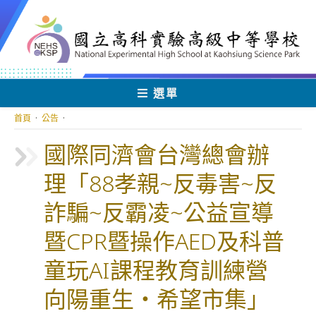
跳
轉
至
主
要
內
選單
容
首頁
·
公告
·
國際同濟會台灣總會辦
理「88孝親~反毒害~反
詐騙~反霸凌~公益宣導
暨CPR暨操作AED及科普
童玩AI課程教育訓練營
向陽重生・希望市集」