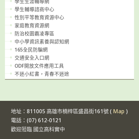
學生生涯輔導網
學生輔導諮商中心
性別平等教育資源中心
家庭教育資源網
防治校園霸凌專區
中小學資訊素養與認知網
165全民防騙網
交通安全入口網
ODF開放文件應用工具
不迷小紅書，青春不迷途
地址：811005 高雄市楠梓區盛昌街161號 (
Map
)
電話：(07) 612-0121
歡迎蒞臨 國立高科實中