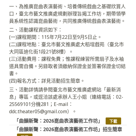
一、為推廣崑曲表演藝術、培養傳統戲曲之基礎欣賞人
口，臺北市藝文推廣處規劃辦理旨揭工作坊，期帶領學
員系統性認識崑曲藝術，共同推廣傳統戲曲表演藝術。
二、活動課程資訊如下：
(一)課程期間：115年7月22日至9月5日止。
(二)課程地點：臺北市藝文推廣處大稻埕戲苑（臺北市
大同區迪化街1段21號8樓）。
(三)活動費用：課程免費；惟課程練習所需扇子及水袖
道具需自備。另錄取者須繳納保證金並簽署保證金切結
書。
(四)報名方式：詳見活動招生簡章。
三、活動詳情請參閱臺北市藝文推廣處網站「最新消
息」專區，或逕洽該處承辦人王小姐（連絡電話：02-
25569101分機281；E-mail：
ddc.theater05@gmail.com）。
「曲韻新聲：2026崑曲表演藝術工作坊」
下載
「曲韻新聲：2026崑曲表演藝術工作坊」招生簡章