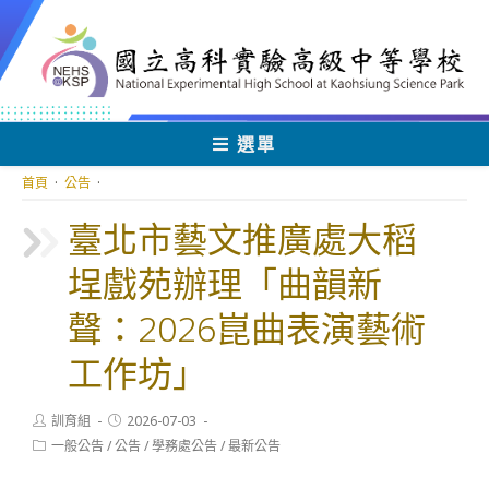
跳
轉
至
主
要
內
選單
容
首頁
·
公告
·
臺北市藝文推廣處大稻
埕戲苑辦理「曲韻新
聲：2026崑曲表演藝術
工作坊」
Post
Post
訓育組
2026-07-03
author:
published:
Post
一般公告
/
公告
/
學務處公告
/
最新公告
category: