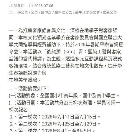
Post
Post
訓育組
2026-07-06
author:
published:
Post
一般公告
/
公告
/
國中部
/
學務處公告
/
學生活動與競賽
/
最新公告
category:
一、為推廣客家語言與文化，深植在地學子對客家認
同，本校文化觀光產業學系在客家委員會與國立聯合大
學共同指導與經費補助下，特於2026年暑期舉辦旨揭夏
令營。本活動以「後龍漘（sǔn）青：藍染工藝與客家
話語的當代轉譯」為主題，透過多元互動課程與沉浸式
客語環境，結合傳統藍染工藝與在地文化觀光，提升學
生客語聽說能力與
在地美學體驗。
二、活動摘要如下：
(一)活動對象：全國國小中高年級、國中及高中學生。
(二)活動日期：本活動共分為三梯次辦理，學員可擇一
梯次報名：
１、第一梯次：2026年7月11日至7月15日。
２、第二梯次：2026年7月25日至7月29日。
３、第三梯次：2026年8月1日至8月5日。