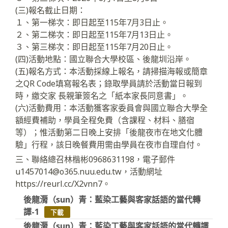
(三)報名截止日期：
１、第一梯次：即日起至115年7月3日止。
２、第二梯次：即日起至115年7月13日止。
３、第三梯次：即日起至115年7月20日止。
(四)活動地點：國立聯合大學校區、後龍圳沿岸。
(五)報名方式：本活動採線上報名，請掃描海報或簡章
之QR Code填寫報名表；錄取學員請於活動當日報到
時，繳交家 長親筆簽名之「紙本家長同意書」。
(六)活動費用：本活動獲客家委員會與國立聯合大學全
額經費補助，學員全程免費（含課程、材料、膳宿
等）；惟活動第二日晚上安排「後龍夜市在地文化體
驗」行程，該日晚餐費用需由學員在夜市自理自付。
三、聯絡總召林楷彬0968631198，電子郵件
u1457014@o365.nuu.edu.tw，活動網址
https://reurl.cc/X2vnn7。
後龍漘（sun）青：藍染工藝與客家話語的當代轉
譯-1
下載
後龍漘（sun）青：藍染工藝與客家話語的當代轉譯