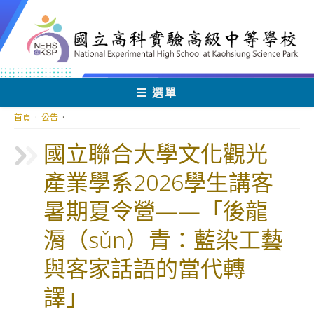
跳
轉
至
主
要
內
選單
容
首頁
·
公告
·
國立聯合大學文化觀光
產業學系2026學生講客
暑期夏令營——「後龍
漘（sǔn）青：藍染工藝
與客家話語的當代轉
譯」