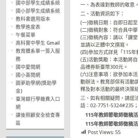
國中部學生成績系統
一、為表達對教師的敬意
國小部學生成績系統
二、活動資訊如下：
教科書選用版本
(一)徵稿日期：自即日起至
教學進度表
(二)徵稿對象：符合具中
午餐菜單
(三)徵稿內容：請以「課
高科實中學生 Gmail
並請以正體中文撰寫。
教育體系單一簽入服
(四)參加方式詳見「11
務
(五)活動獎勵：本活動將
品禮券新臺幣300元。
國中愛閱網
(六)注意事項：欲參加本
國小喜閱網
動辦法。教育部保有活動
圓夢助學網(獎助學
釋及對本活動的最終決策
金)
三、如有相關疑問，請逕
臺灣銀行學雜費入口
話：02-7751-5324#23
網
115年教師節敬師徵稿活
課後照顧安全檢查專
區
115年教師節敬師徵稿活
Post Views:
55