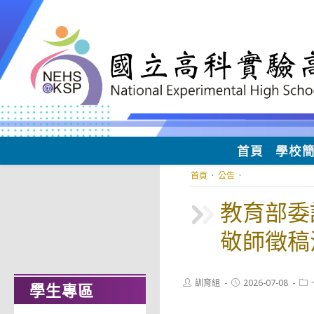
跳
轉
至
主
要
內
容
首頁
學校
首頁
·
公告
·
教育部委
敬師徵稿
Post
Post
Pos
訓育組
2026-07-08
學生專區
author:
published:
cat