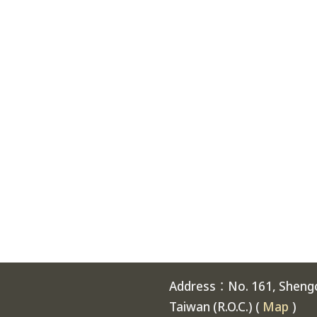
Address：No. 161, Shengch
Taiwan (R.O.C.) (
Map
)