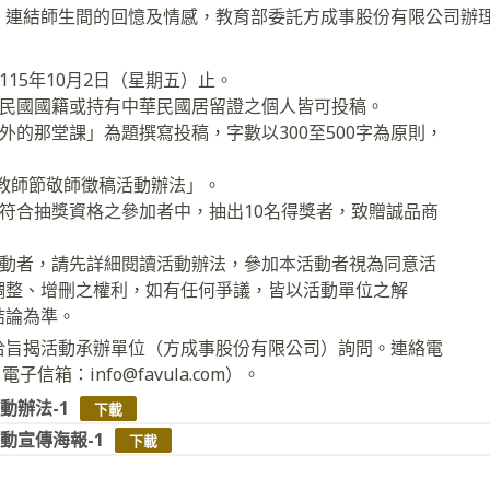
，連結師生間的回憶及情感，教育部委託方成事股份有限公司辦
115年10月2日（星期五）止。
華民國國籍或持有中華民國居留證之個人皆可投稿。
堂外的那堂課」為題撰寫投稿，字數以300至500字為原則，
5年教師節敬師徵稿活動辦法」。
自符合抽獎資格之參加者中，抽出10名得獎者，致贈誠品商
活動者，請先詳細閱讀活動辦法，參加本活動者視為同意活
調整、增刪之權利，如有任何爭議，皆以活動單位之解
結論為準。
洽旨揭活動承辦單位（方成事股份有限公司）詢問。連絡電
5；電子信箱：info@favula.com）。
動辦法-1
下載
動宣傳海報-1
下載