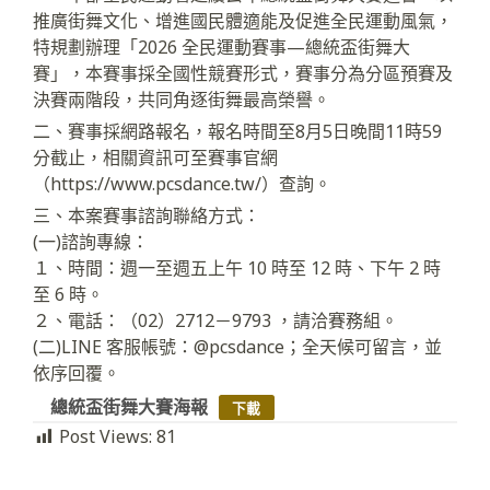
推廣街舞文化、增進國民體適能及促進全民運動風氣，
特規劃辦理「2026 全民運動賽事—總統盃街舞大
賽」，本賽事採全國性競賽形式，賽事分為分區預賽及
決賽兩階段，共同角逐街舞最高榮譽。
二、賽事採網路報名，報名時間至8月5日晚間11時59
分截止，相關資訊可至賽事官網
（https://www.pcsdance.tw/）查詢。
三、本案賽事諮詢聯絡方式：
(一)諮詢專線：
１、時間：週一至週五上午 10 時至 12 時、下午 2 時
至 6 時。
２、電話：（02）2712－9793 ，請洽賽務組。
(二)LINE 客服帳號：@pcsdance；全天候可留言，並
依序回覆。
總統盃街舞大賽海報
下載
Post Views:
81