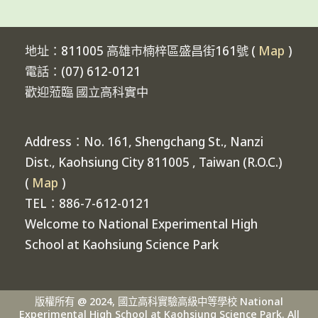
地址：811005 高雄市楠梓區盛昌街161號 (
Map
)
電話：(07) 612-0121
歡迎蒞臨 國立高科實中
Address：No. 161, Shengchang St., Nanzi
Dist., Kaohsiung City 811005 , Taiwan (R.O.C.)
(
Map
)
TEL：886-7-612-0121
Welcome to National Experimental High
School at Kaohsiung Science Park
版權所有 @ 2024, 國立高科實驗高級中等學校 National
Experimental High School at Kaohsiung Science Park. All