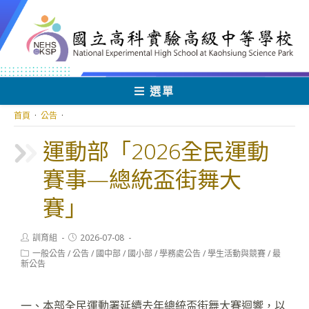
跳
轉
至
主
要
內
選單
容
首頁
·
公告
·
運動部「2026全民運動
賽事—總統盃街舞大
賽」
Post
Post
訓育組
2026-07-08
author:
published:
Post
一般公告
/
公告
/
國中部
/
國小部
/
學務處公告
/
學生活動與競賽
/
最
category:
新公告
一、本部全民運動署延續去年總統盃街舞大賽迴響，以