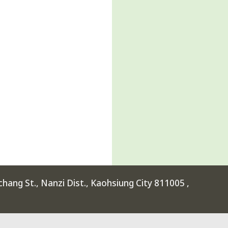
ang St., Nanzi Dist., Kaohsiung City 811005 ,
rimental High School at Kaohsiung Science Park