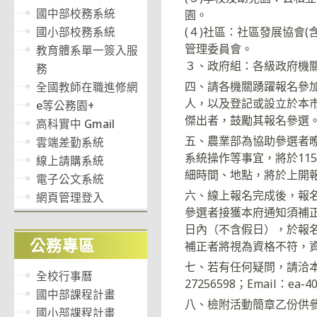
國中部校務系統
園。
國小部校務系統
(４)社區：社區發展協會(
管理委員會。
教育體系單一簽入服
３、政府組：各級政府機
務
四、請各機關踴躍報名參
全國教師在職進修網
人，以及登記或設立於本
e等公務園+
傑出者，鼓勵其報名參選
高科實中 Gmail
五、農業部為協助參選者
雲端差勤系統
系統操作等事宜，將於11
線上請購系統
細時間、地點，將於上開
電子公文系統
六、線上報名完成後，報
網頁管理登入
參選者接獲本府通知須補
日內（不含假日），於報
公務專區
補正者將視為資格不符，
七、若有任何疑問，請洽本
全校行事曆
27256598；Email：ea-40
國中部課程計畫
八、檢附活動簡章乙份供
國小部課程計畫