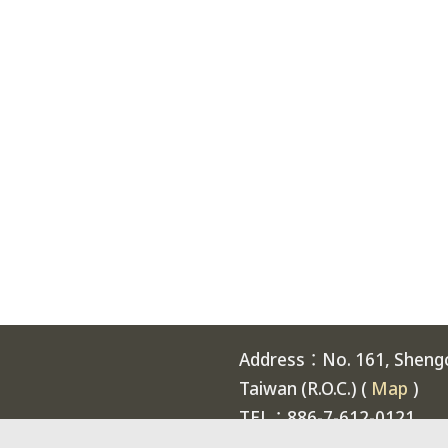
Address：No. 161, Shengch
Taiwan (R.O.C.) (
Map
)
TEL：886-7-612-0121
Welcome to National Expe