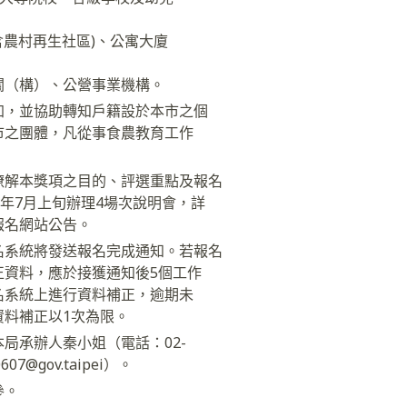
含農村再生社區)、公寓大廈
關（構）、公營事業機構。
加，並協助轉知戶籍設於本市之個
市之團體，凡從事食農教育工作
。
暸解本獎項之目的、評選重點及報名
5年7月上旬辦理4場次說明會，詳
報名網站公告。
名系統將發送報名完成通知。若報名
正資料，應於接獲通知後5個工作
名系統上進行資料補正，逾期未
資料補正以1次為限。
局承辦人秦小姐（電話：02-
607@gov.taipei）。
參。