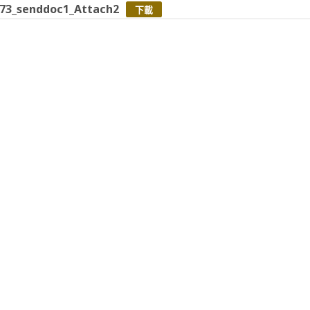
573_senddoc1_Attach2
下載