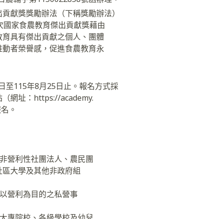
出貢獻獎獎勵辦法（下稱獎勵辦法）
次國家食農教育傑出貢獻獎藉由
教育具有傑出貢獻之個人、團體
推動者榮譽感，促進食農教育永
：
1日至115年8月25日止。報名方式採
：https://academy.
行報名。
、非營利性社團法人、農民團
社區大學及其他非政府組
他以營利為目的之私營事
立大專院校、各級學校及幼兒