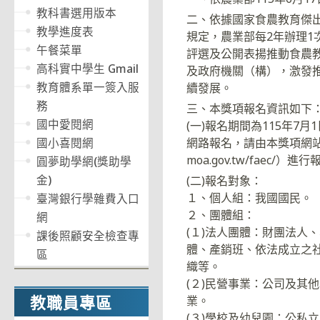
教科書選用版本
二、依據國家食農教育傑
教學進度表
規定，農業部每2年辦理1
午餐菜單
評選及公開表揚推動食農
高科實中學生 Gmail
及政府機關（構），激發
教育體系單一簽入服
續發展。
務
三、本獎項報名資訊如下
國中愛閱網
(一)報名期間為115年7月
國小喜閱網
網路報名，請由本獎項網站（網址
moa.gov.tw/faec/）進
圓夢助學網(獎助學
金)
(二)報名對象：
１、個人組：我國國民。
臺灣銀行學雜費入口
２、團體組：
網
(１)法人團體：財團法人
課後照顧安全檢查專
體、產銷班、依法成立之
區
織等。
(２)民營事業：公司及其
教職員專區
業。
(３)學校及幼兒園：公私