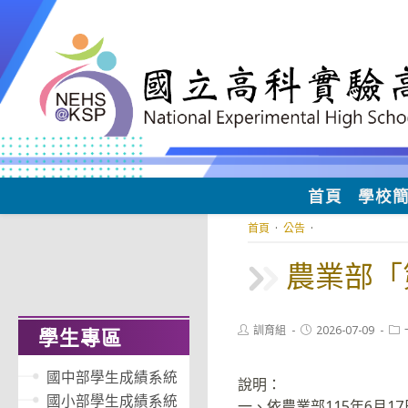
跳
轉
至
主
要
內
容
首頁
學校
首頁
·
公告
·
農業部「
Post
Post
Pos
訓育組
2026-07-09
學生專區
author:
published:
cat
國中部學生成績系統
說明：
國小部學生成績系統
一、依農業部115年6月17