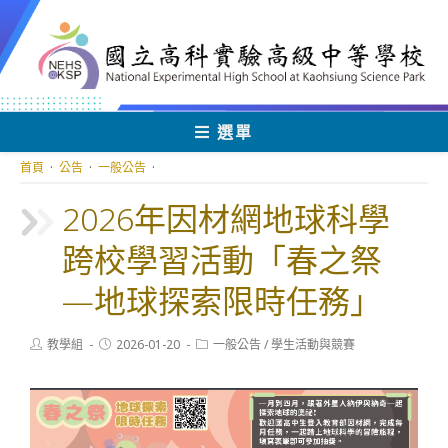
跳
轉
至
主
要
內
選單
容
首頁
·
公告
·
一般公告
·
2026年因材網地球科學
跨校學習活動「春之祭
—地球探索限時任務」
Post
Post
Post
教學組
2026-01-20
一般公告
/
學生活動與競賽
author:
published:
category: