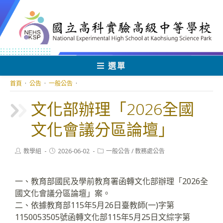
跳
轉
至
主
要
內
選單
容
首頁
·
公告
·
一般公告
·
文化部辦理「2026全國
文化會議分區論壇」
Post
Post
Post
教學組
2026-06-02
一般公告
/
教務處公告
author:
published:
category:
一、教育部國民及學前教育署函轉文化部辦理「2026全
國文化會議分區論壇」案。
二、依據教育部115年5月26日臺教師(一)字第
1150053505號函轉文化部115年5月25日文綜字第