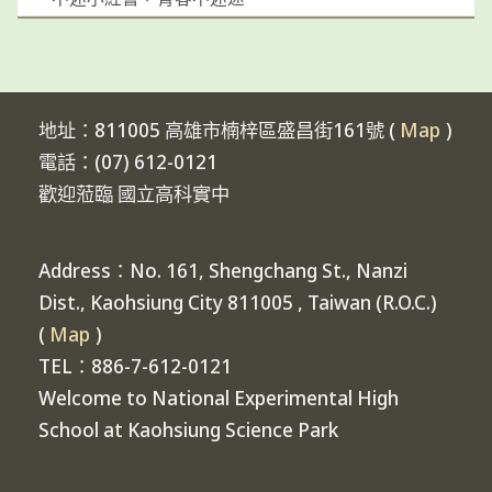
地址：811005 高雄市楠梓區盛昌街161號 (
Map
)
電話：(07) 612-0121
歡迎蒞臨 國立高科實中
Address：No. 161, Shengchang St., Nanzi
Dist., Kaohsiung City 811005 , Taiwan (R.O.C.)
(
Map
)
TEL：886-7-612-0121
Welcome to National Experimental High
School at Kaohsiung Science Park