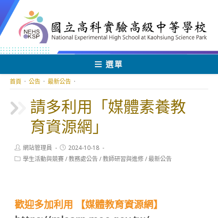
跳
轉
至
主
要
內
選單
容
首頁
·
公告
·
最新公告
·
請多利用「媒體素養教
育資源網」
Post
Post
網站管理員
2024-10-18
author:
published:
Post
學生活動與競賽
/
教務處公告
/
教師研習與進修
/
最新公告
category:
歡迎多加利用 【媒體教育資源網】