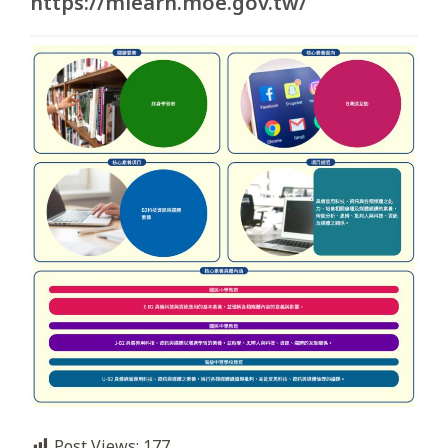
https://mlearn.moe.gov.tw/
Post Views:
177