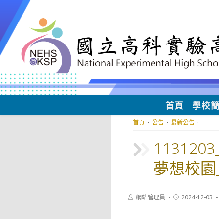
跳
轉
至
主
要
內
容
首頁
學校
首頁
·
公告
·
最新公告
·
11312
夢想校園
Post
Post
網站管理員
2024-12-03
author:
published: