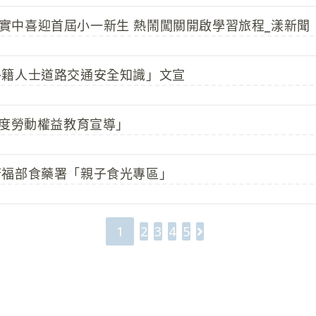
_高科實中喜迎首屆小一新生 熱鬧闖關開啟學習旅程_漾新聞
外籍人士道路交通安全知識」文宣
年度勞動權益教育宣導」
衛福部食藥署「親子食光專區」
1
2
3
4
5
Go to the next pag