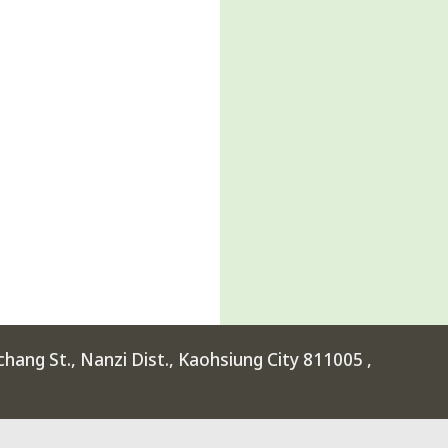
ang St., Nanzi Dist., Kaohsiung City 811005 ,
rimental High School at Kaohsiung Science Park