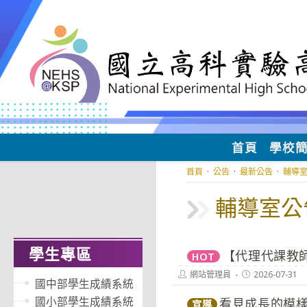
跳
轉
至
主
要
內
容
首頁
學校
首頁
·
公告
·
最新公告
·
輔導
輔導室公
學生專區
【代理代課教師
HOT
Post
Post
網站管理員
2026-07-31
國中部學生成績系統
author:
published:
國小部學生成績系統
看見成長的模
宣導