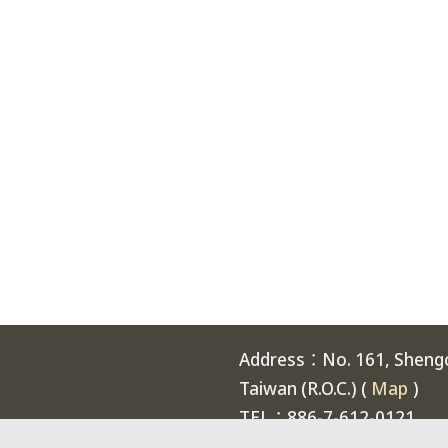
Address：No. 161, Shengch
Taiwan (R.O.C.) (
Map
)
TEL：886-7-612-0121
Welcome to National Expe