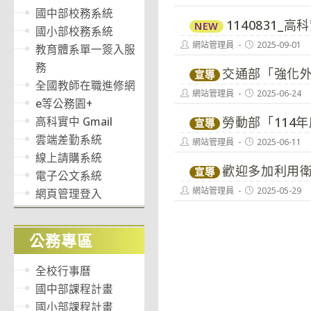
author:
published:
國中部校務系統
1140831
NEW
國小部校務系統
Post
Post
網站管理員
2025-09-01
教育體系單一簽入服
author:
published:
務
交通部「強化
宣導
全國教師在職進修網
Post
Post
網站管理員
2025-06-24
e等公務園+
author:
published:
高科實中 Gmail
勞動部「114
宣導
雲端差勤系統
Post
Post
網站管理員
2025-06-11
author:
published:
線上請購系統
歡迎多加利用
宣導
電子公文系統
Post
Post
網站管理員
2025-05-29
網頁管理登入
author:
published:
公務專區
全校行事曆
國中部課程計畫
國小部課程計畫