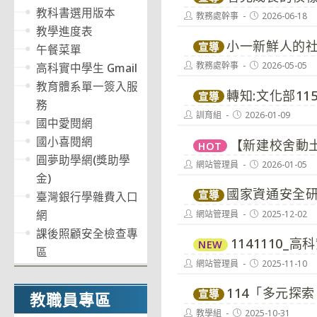
教科書選用版本
Post
Post
教務處幹事
2026-06-18
author:
published:
教學進度表
小一新鮮人的
宣導
午餐菜單
Post
Post
教務處幹事
2026-05-05
高科實中學生 Gmail
author:
published:
教育體系單一簽入服
轉知:文化部11
宣導
務
Post
Post
訓育組
2026-01-09
國中愛閱網
author:
published:
國小喜閱網
【新建校舍動
HOT
圓夢助學網(獎助學
Post
Post
網站管理員
2026-01-05
author:
published:
金)
國家資通安全
宣導
臺灣銀行學雜費入口
網
Post
Post
網站管理員
2025-12-02
author:
published:
課後照顧安全檢查專
1141110_
NEW
區
Post
Post
網站管理員
2025-11-10
author:
published:
114「多元探
宣導
教職員專區
Post
Post
教學組
2025-10-31