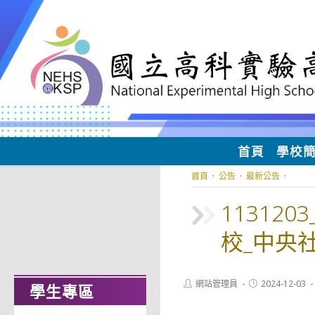
跳
轉
至
主
要
內
容
首頁
學校
首頁
·
公告
·
最新公告
·
11312
校_中央
Post
Post
網站管理員
2024-12-03
學生專區
author:
published: