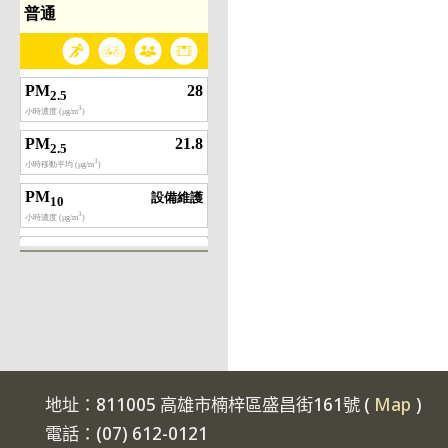
地址：811005 高雄市楠梓區盛昌街161號 (
Map
)
電話：(07) 612-0121