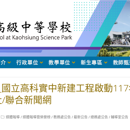
簡介
行政單位
教學單位
新生專區
教師甄
03_國立高科實中新建工程啟動11
社/聯合新聞網
Post
媒體報導
/
媒體報導暨榮譽榜
/
教務處公告
/
最新公告
/
總務處公告
/
輔導室公告
category: