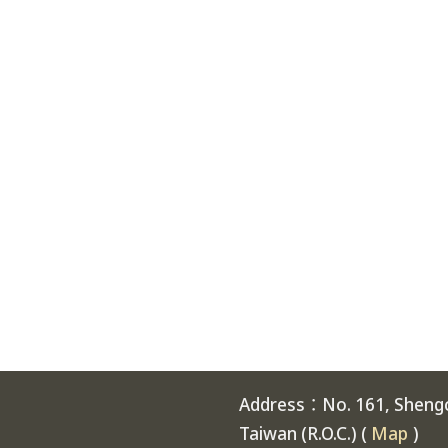
Address：No. 161, Shengch
Taiwan (R.O.C.) (
Map
)