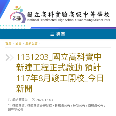
跳
轉
至
主
要
內
選單
容
首頁
·
公告
·
最新公告
·
1131203_國立高科實中
新建工程正式啟動 預計
117年8月竣工開校_今日
新聞
Post
Post
網站管理員
2024-12-03
author:
published:
Post
媒體報導
/
媒體報導暨榮譽榜
/
教務處公告
/
最新公告
/
總務處公告
/
category:
輔導室公告