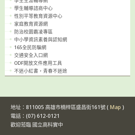
學生生涯輔導網
學生輔導諮商中心
性別平等教育資源中心
家庭教育資源網
防治校園霸凌專區
中小學資訊素養與認知網
165全民防騙網
交通安全入口網
ODF開放文件應用工具
不迷小紅書，青春不迷途
地址：811005 高雄市楠梓區盛昌街161號 (
Map
)
電話：(07) 612-0121
歡迎蒞臨 國立高科實中