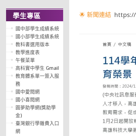
🌟 新聞連結
https:/
學生專區
國中部學生成績系統
國小部學生成績系統
教科書選用版本
教學進度表
午餐菜單
高科實中學生 Gmail
教育體系單一簽入服
務
國中愛閱網
國小喜閱網
圓夢助學網(獎助學
金)
臺灣銀行學雜費入口
網