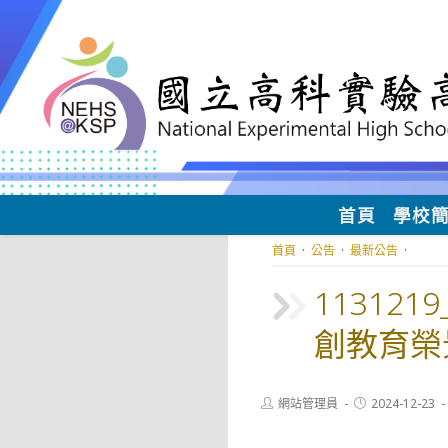
跳
轉
至
主
要
內
容
首頁
學校
首頁
·
公告
·
最新公告
·
11312
創教育榮
Post
Post
網站管理員
2024-12-23
author:
published: