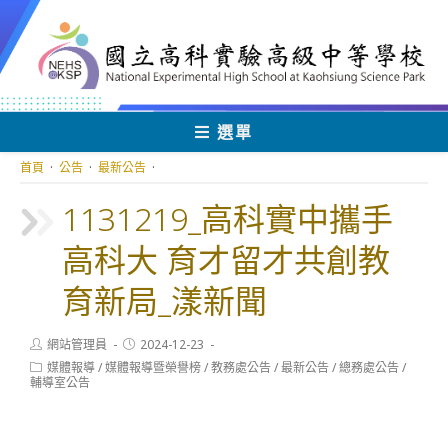
跳
轉
至
主
要
內
選單
容
首頁
·
公告
·
最新公告
·
1131219_高科實中攜手
高科大 育才留才共創教
育新局_漾新聞
Post
Post
網站管理員
2024-12-23
author:
published:
Post
媒體報導
/
媒體報導暨榮譽榜
/
教務處公告
/
最新公告
/
總務處公告
/
category:
輔導室公告