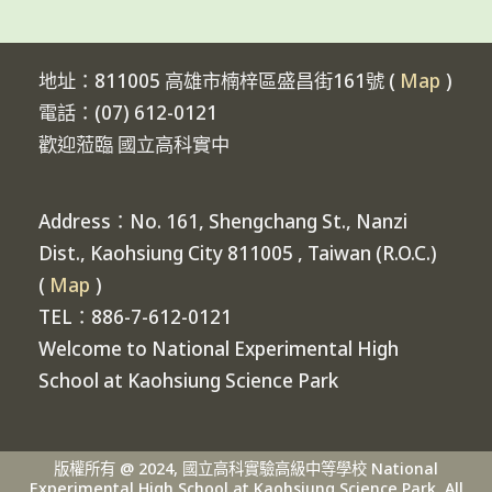
地址：811005 高雄市楠梓區盛昌街161號 (
Map
)
電話：(07) 612-0121
歡迎蒞臨 國立高科實中
Address：No. 161, Shengchang St., Nanzi
Dist., Kaohsiung City 811005 , Taiwan (R.O.C.)
(
Map
)
TEL：886-7-612-0121
Welcome to National Experimental High
School at Kaohsiung Science Park
版權所有 @ 2024, 國立高科實驗高級中等學校 National
Experimental High School at Kaohsiung Science Park. All