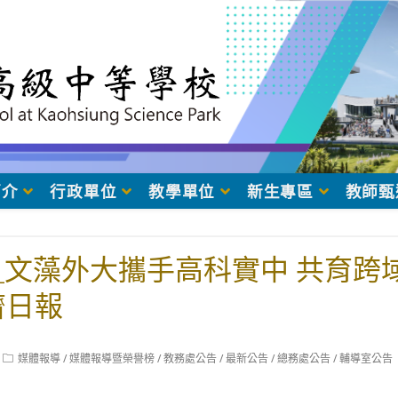
簡介
行政單位
教學單位
新生專區
教師甄
31_文藻外大攜手高科實中 共育
濟日報
Post
媒體報導
/
媒體報導暨榮譽榜
/
教務處公告
/
最新公告
/
總務處公告
/
輔導室公告
category: