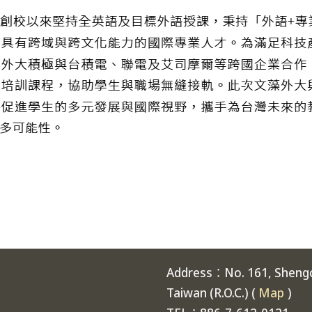
Address：No. 161, Shengch
Taiwan (R.O.C.) (
Map
)