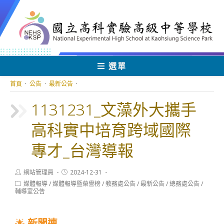
跳
轉
至
主
要
內
選單
容
首頁
·
公告
·
最新公告
·
1131231_文藻外大攜手
高科實中培育跨域國際
專才_台灣導報
Post
Post
網站管理員
2024-12-31
author:
published:
Post
媒體報導
/
媒體報導暨榮譽榜
/
教務處公告
/
最新公告
/
總務處公告
/
category:
輔導室公告
🌟
新聞連